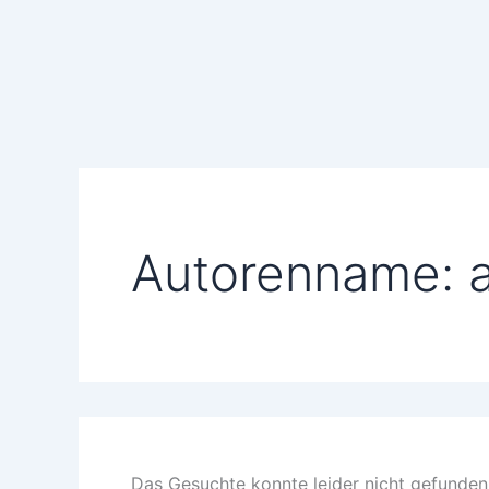
Suchen
Zum
nach:
Inhalt
springen
Autorenname: a
Das Gesuchte konnte leider nicht gefunden w